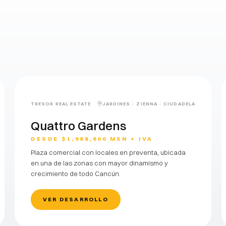
los de Tresor Real Estate
LANZAMIENTO
TRESOR REAL ESTATE
JARDINES · ZIENNA · CIUDADELA
Quattro Gardens
DESDE $1,968,600 MXN + IVA
Plaza comercial con locales en preventa, ubicada
en una de las zonas con mayor dinamismo y
crecimiento de todo Cancún.
VER DESARROLLO