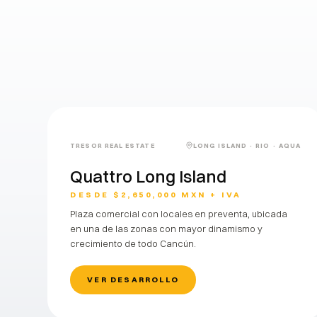
desarrol
PREVENTA
TRESOR REAL ESTATE
LONG ISLAND · RIO · AQUA
Quattro Long Island
DESDE $2,650,000 MXN + IVA
Plaza comercial con locales en preventa, ubicada
en una de las zonas con mayor dinamismo y
crecimiento de todo Cancún.
VER DESARROLLO