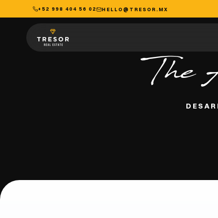
+52 998 404 56 02
HELLO@TRESOR.MX
Propiedades en Venta en Cancún y Riviera Maya — Tre
The 
DESAR